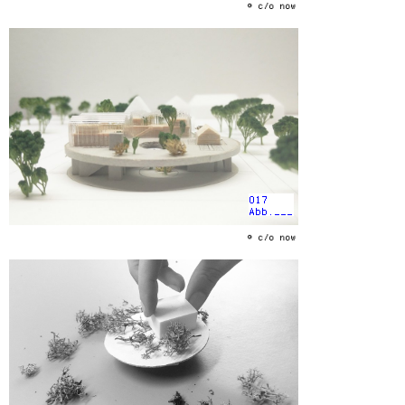
© c/o now
017
Abb.___
© c/o now