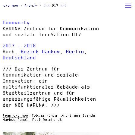
Archiv
Studio
Action
c/o now
Archiv
<<<
017
>>>
Beauty
Houses
People
Community
Products
Read
w/ Students
KARUNA Zentrum für Kommunikation
und soziale Innovation 017
Others
2017 - 2018
Buch,
Bezirk Pankow
,
Berlin
,
Deutschland
Das Zentrum für
Kommunikation und soziale
Innovation: ein
multifunktionales Gebäude als
Stadtteilzentrum und für
anpassungsfähige Räumlichkeiten
der NGO KARUNA.
team c/o now
Tobias Hönig, Andrijana Ivanda,
Markus Rampl, Paul Reinhardt