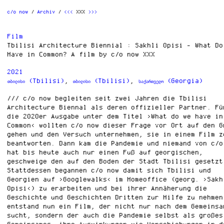
c/o now
Archiv
<<<
XXX
>>>
Film
Tbilisi Architecture Biennial : Sakhli Opisi - What Do
Have in Common? A film by c/o now XXX
2021
თბილისი (Tbilisi)
,
თბილისი (Tbilisi)
,
საქართველო (Georgia)
c/o now begleiten seit zwei Jahren die Tbilisi
Architecture Biennal als deren offizieller Partner. Fü
die 2020er Ausgabe unter dem Titel ›What do we have in
Common‹ wollten c/o now dieser Frage vor Ort auf den G
gehen und den Versuch unternehmen, sie in einem Film z
beantworten. Dann kam die Pandemie und niemand von c/o
hat bis heute auch nur einen Fuß auf georgischen,
geschweige den auf den Boden der Stadt Tbilisi gesetzt
Stattdessen begannen c/o now damit sich Tbilisi und
Georgien auf ›Googlewalks‹ im Homeoffice (georg. ›Sakh
Opisi‹) zu erarbeiten und bei ihrer Annäherung die
Geschichte und Geschichten Dritten zur Hilfe zu nehmen
entstand nun ein Film, der nicht nur nach dem Gemeinsa
sucht, sondern der auch die Pandemie selbst als großes