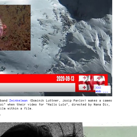
XXX
Abb.___
 band
Zwinkelman
(Dominik Luttner, Josip Pavlov) makes a cameo
isi" when their video for "Hallo Lulo", directed by Nana Dix,
film within a film.
w