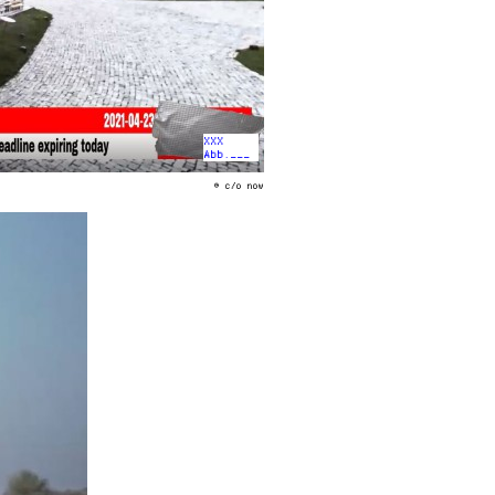
XXX
Abb.___
© c/o now