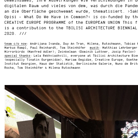
Gemeinsames, ihre Auswirkungen wie Verschiebungen in d
digitalen Raum und vieles von dem, was durch die Pande
an die Oberfläche geschwemmt wurde, thematisiert. ›Sak
Opisi - What Do We Have in Common?‹ is co-funded by th
CREATIVE EUROPE PROGRAMME of the EUROPEAN UNION This f
is a contribution to the TBILISI ARCHITECTURE BIENNIAL
2020.
team c/o now
Andrijana Ivanda, Duy An Tran, Milena, Rutschmann, Tobias 
Markus Rampl, Paul Reinhardt, Tom Steinhöfer
musik
Matthias Lehrberger
Mirrorbirds (Manfred Adler); Zwinkelman (Dominik Luttner, Josip Pavlov)
special thanks
Lela Rekhviashvili, everyone at Tbilisi Architecture Bie
(especially Tinatin Gurgenidze), Mariam Gegidze, Creative Europe, Goethe
Institut Georgien, Haus der Statistik, Berlinische Galerie, Nuno de Brit
Rocha, Tom Steinhöfer & Milena Rutschmann