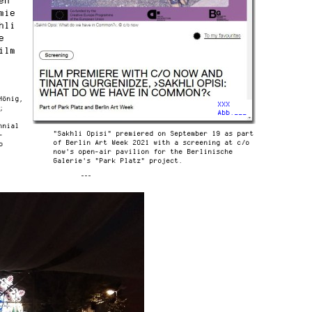
en
mie
hli
e
ilm
Hönig,
XXX
;
Abb.___
nnial
"Sakhli Opisi" premiered on September 19 as part
-
of Berlin Art Week 2021 with a screening at c/o
o
now's open-air pavilion for the Berlinische
Galerie's "Park Platz" project.
---