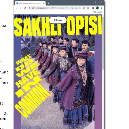
 We
r
rund
u
 now
.
li
. So
men