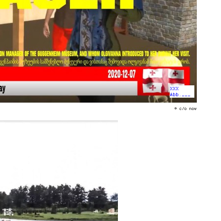
XXX
Abb.___
© c/o now