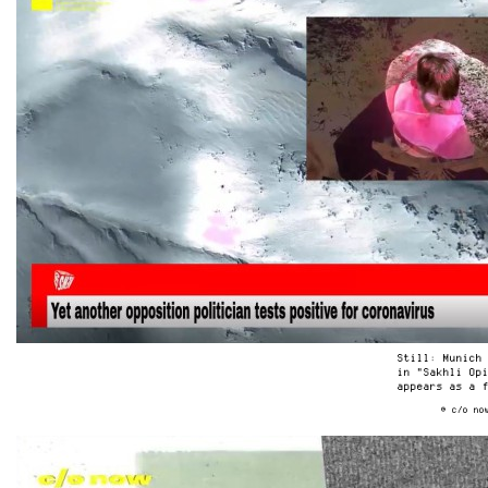
Still: Munich
in "Sakhli Op
appears as a 
© c/o no