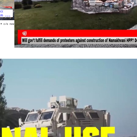
XX
bb.___
© c/o now