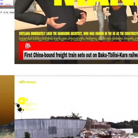
bb.___
© c/o now