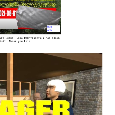
XXX
Abb.___
ure Rooms, Lela Rekhviashvili has again
isi". Thank you Lela!