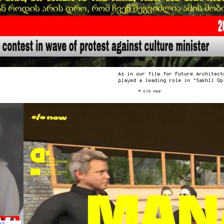
As in our film for Future Architect
played a leading role in "Sakhli Op
© c/o now
XX