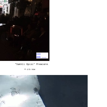
XXX
Abb.___
"Sakhli Opisi" Premiere.
© c/o now